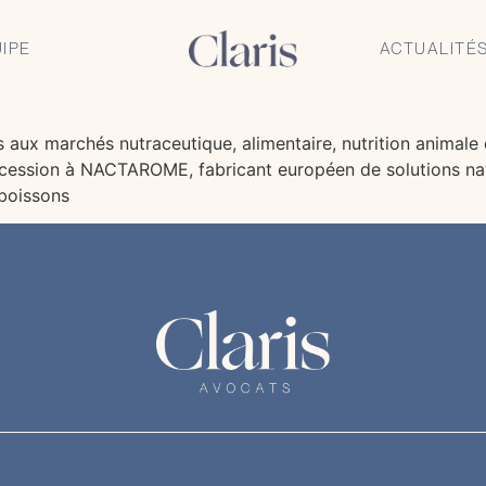
onseille l’équipe de m
IPE
ACTUALITÉ
és aux marchés nutraceutique, alimentaire, nutrition animal
 cession à NACTAROME, fabricant européen de solutions nat
 boissons