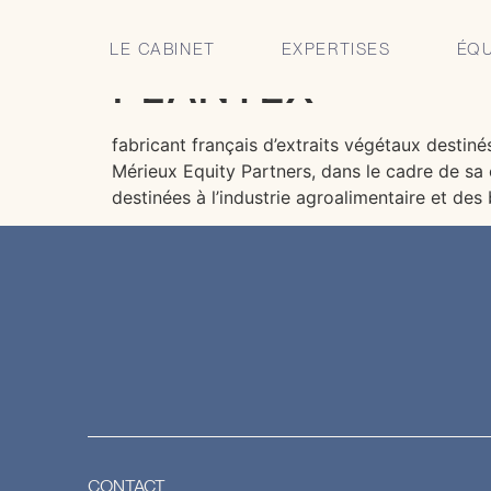
CLARIS Avocats c
LE CABINET
EXPERTISES
ÉQU
PLANTEX
fabricant français d’extraits végétaux destin
Mérieux Equity Partners, dans le cadre de sa
destinées à l’industrie agroalimentaire et des
CONTACT