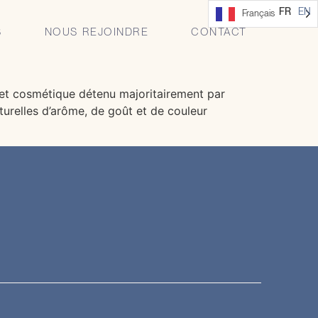
anagement de
FR
EN
Français
S
NOUS REJOINDRE
CONTACT
e et cosmétique détenu majoritairement par
urelles d’arôme, de goût et de couleur