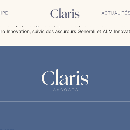
nseille THIA,
IPE
ACTUALITÉ
donnant psychologues et psychiatres, dans le cadre de leur 
laro Innovation, suivis des assureurs Generali et ALM Innova