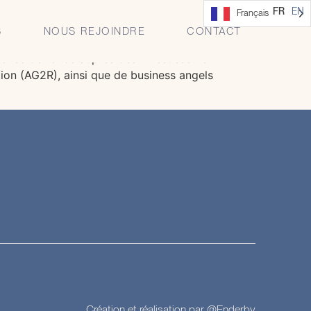
FR
EN
Français
S
NOUS REJOINDRE
CONTACT
levée de fonds auprès des investisseurs
tion (AG2R), ainsi que de business angels
Création et réalisation par @Enderby