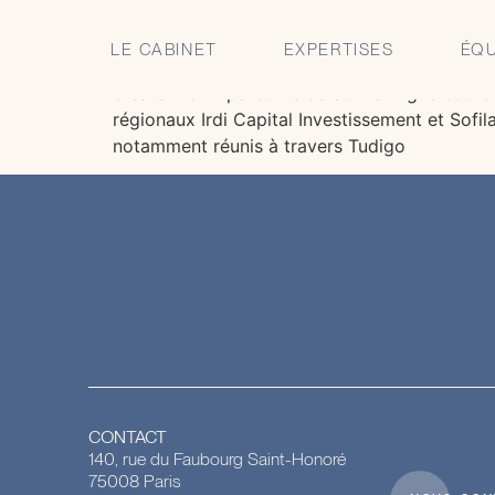
CLARIS Avocats co
LE CABINET
EXPERTISES
ÉQU
créateur d’un parcours de soin en ligne coor
régionaux Irdi Capital Investissement et Sofi
notamment réunis à travers Tudigo
CONTACT
140, rue du Faubourg Saint-Honoré
75008 Paris