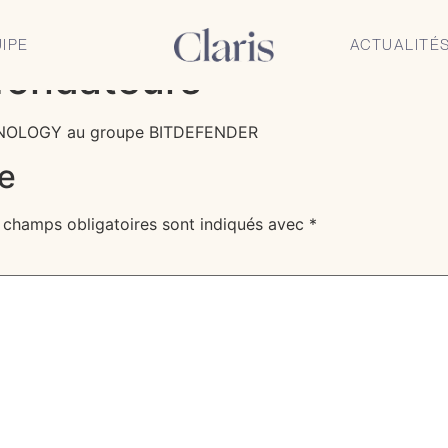
onseille la société P
IPE
ACTUALITÉ
-fondateurs
CHNOLOGY au groupe BITDEFENDER
e
 champs obligatoires sont indiqués avec
*