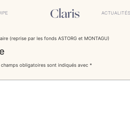
nseille les dirigeants a
IPE
ACTUALITÉ
daire (reprise par les fonds ASTORG et MONTAGU)
e
 champs obligatoires sont indiqués avec
*