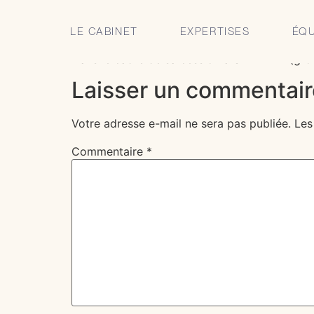
CLARIS Avocats co
LE CABINET
EXPERTISES
ÉQU
Dans le cadre de sa cession à SFR FTTH (gr
Laisser un commentair
Votre adresse e-mail ne sera pas publiée.
Les
Commentaire
*