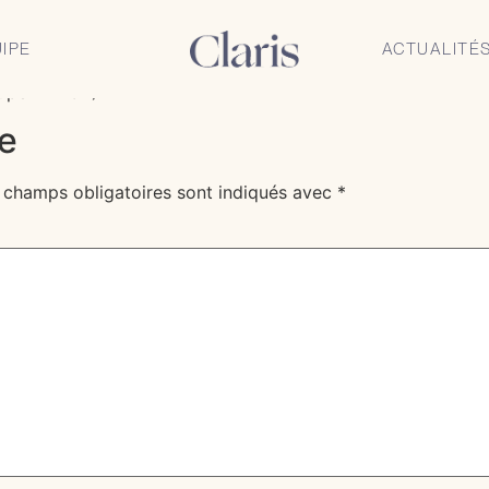
nseille les dirigeants
IPE
ACTUALITÉ
oupe ALTICE)
e
 champs obligatoires sont indiqués avec
*